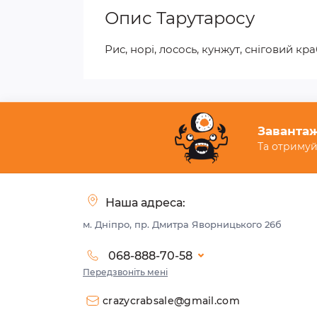
Опис Тарутаросу
Рис, норі, лосось, кунжут, сніговий кра
Завантаж
Та отримуй
Наша адреса:
м. Дніпро, пр. Дмитра Яворницького 26б
068-888-70-58
Передзвоніть мені
crazycrabsale@gmail.com