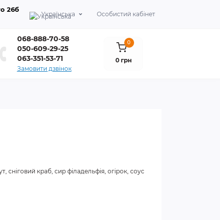
о 26б
Українська
Особистий кабінет
068-888-70-58
0
050-609-29-25
063-351-53-71
0 грн
Замовити дзвінок
т, сніговий краб, сир філадельфія, огірок, соус