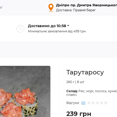
Дніпро пр. Дмитра Яворницьког
ТИ
Доставка: Правий берег
Доставимо до
10:58
Мінімальне замовлення від 499 грн.
Тарутаросу
260 г | 8 шт
Склад:
Рис, норі, лосось, кунжу
спайсі
Відгуки:
(0)
239 грн