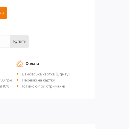
ка
Купити
Оплата
Банківська картка (LiqPay)
499 грн
Переказ на картку
я 10%
Готівкою при отриманні