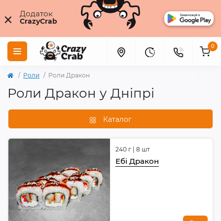
×
Додаток
CrazyCrab
0
Роли
Роли Дракон
Роли Дракон у Дніпрі
Каталог
240 г | 8 шт
Ебі Дракон