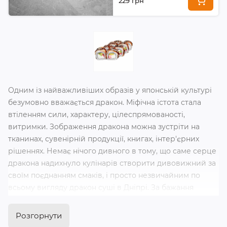
229 грн
Одним із найважливіших образів у японській культурі
безумовно вважається дракон. Міфічна істота стала
втіленням сили, характеру, цілеспрямованості,
витримки. Зображення дракона можна зустріти на
тканинах, сувенірній продукції, книгах, інтер'єрних
рішеннях. Немає нічого дивного в тому, що саме серце
дракона надихнуло кулінарів створити дивовижний за
своїм поєднанням смаків, і просто незвичайним по
всьому вигляду дракон суші в Дніпрі. За бажання
купити рол дракон, завжди можна звернутися до
нашого онлайн ресторану. Замовлення та доставка
Розгорнути
суші здійснюється по всьому місту Дніпро.