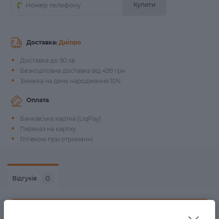
Купити
Доставка:
Дніпро
Доставка до 90 хв
Безкоштовна доставка від 499 грн
Знижка на день народження 10%
Оплата
Банківська картка (LiqPay)
Переказ на картку
Готівкою при отриманні
0
Відгуків
Написати відгук