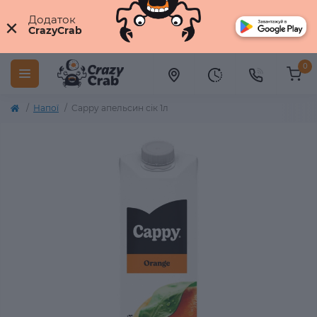
×
Додаток
CrazyCrab
0
Напої
Cappy апельсин сік 1л