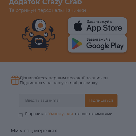
додаток Crazy Crab
Та отримуй персональні знижки
Дізнавайтеся першим про акції та знижки
Підпишіться на нашу e-mail розсилку
Підпишіться
Я прочитав
Умови угоди
і згоден з вимогами
Ми у соц мережах