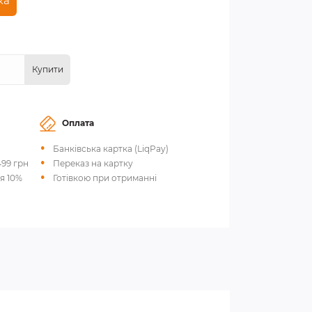
ка
Купити
Оплата
Банківська картка (LiqPay)
499 грн
Переказ на картку
я 10%
Готівкою при отриманні