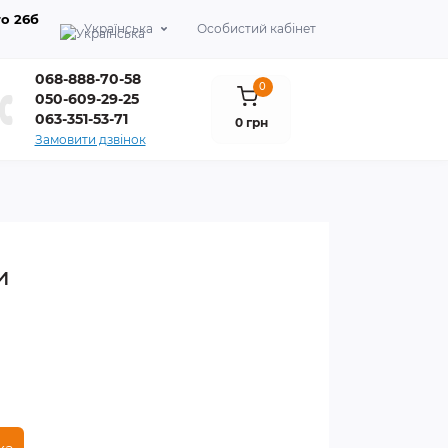
о 26б
Українська
Особистий кабінет
068-888-70-58
0
050-609-29-25
063-351-53-71
0 грн
Замовити дзвінок
и