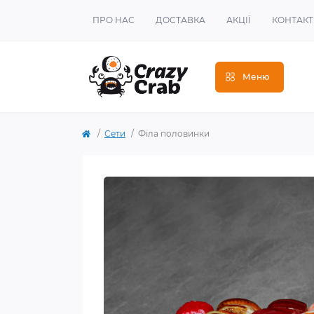
ПРО НАС
ДОСТАВКА
АКЦІЇ
КОНТАК
Меню
Сети
Філа половинки