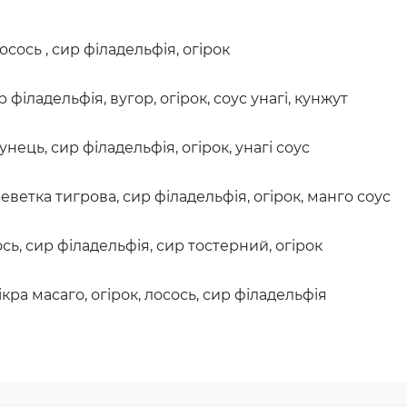
 лосось , сир філадельфія, огірок
ир філадельфія, вугор, огірок, соус унагі, кунжут
 тунець, сир філадельфія, огірок, унагі соус
креветка тигрова, сир філадельфія, огірок,
манго соус
сось, сир філадельфія, сир тостерний, огірок
, ікра масаго, огірок, лосось, сир філадельфія