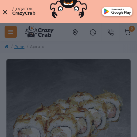
×
Додаток
CrazyCrab
0
Роли
Арігато