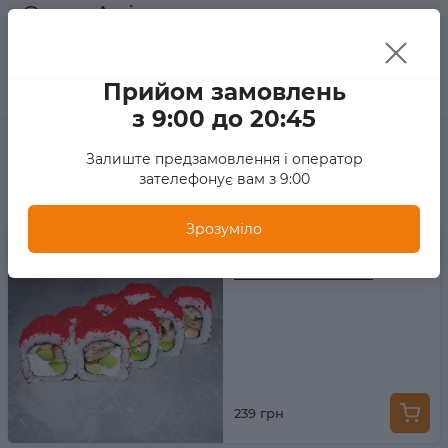
Опис Арігато
Рис, норі, сир філадельфія, тунець гриль, омлет тамаго,
стружка тунця
Прийом замовлень
з 9:00 до 20:45
Рекомендовані товари
Залиште предзамовлення і оператор
зателефонує вам з 9:00
Зрозуміло
230 г | 8 шт
Вогняний дракон
239 грн