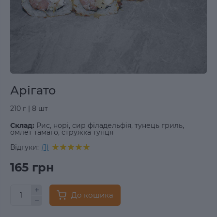
Арігато
210 г | 8 шт
Склад:
Рис, норі, сир філадельфія, тунець гриль,
омлет тамаго, стружка тунця
Відгуки:
(1)
165 грн
До кошика